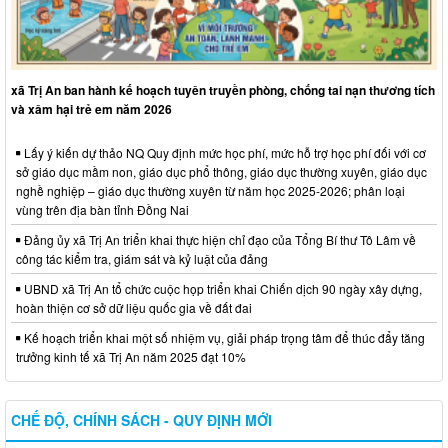
xã Trị An ban hành kế hoạch tuyên truyền phòng, chống tai nạn thương tích
và xâm hại trẻ em năm 2026
Lấy ý kiến dự thảo NQ Quy định mức học phí, mức hỗ trợ học phí đối với cơ
sở giáo dục mầm non, giáo dục phổ thông, giáo dục thường xuyên, giáo dục
nghề nghiệp – giáo dục thường xuyên từ năm học 2025-2026; phân loại
vùng trên địa bàn tỉnh Đồng Nai
Đảng ủy xã Trị An triển khai thực hiện chỉ đạo của Tổng Bí thư Tô Lâm về
công tác kiểm tra, giám sát và kỷ luật của đảng
UBND xã Trị An tổ chức cuộc họp triển khai Chiến dịch 90 ngày xây dựng,
hoàn thiện cơ sở dữ liệu quốc gia về đất đai
Kế hoạch triển khai một số nhiệm vụ, giải pháp trọng tâm để thúc đẩy tăng
trưởng kinh tế xã Trị An năm 2025 đạt 10%
CHẾ ĐỘ, CHÍNH SÁCH - QUY ĐỊNH MỚI