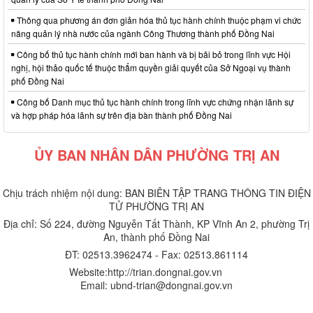
Thông qua phương án đơn giản hóa thủ tục hành chính thuộc phạm vi chức
năng quản lý nhà nước của ngành Công Thương thành phố Đồng Nai
Công bố thủ tục hành chính mới ban hành và bị bãi bỏ trong lĩnh vực Hội
nghị, hội thảo quốc tế thuộc thẩm quyền giải quyết của Sở Ngoại vụ thành
phố Đồng Nai
Công bố Danh mục thủ tục hành chính trong lĩnh vực chứng nhận lãnh sự
và hợp pháp hóa lãnh sự trên địa bàn thành phố Đồng Nai
ỦY BAN NHÂN DÂN PHƯỜNG TRỊ AN
Chịu trách nhiệm nội dung: BAN BIÊN TẬP TRANG THÔNG TIN ĐIỆN
TỬ PHƯỜNG TRỊ AN
Địa chỉ: Số 224, đường Nguyễn Tất Thành, KP Vĩnh An 2, phường Trị
An, thành phố Đồng Nai
ĐT: 02513.3962474 - Fax: 02513.861114
Website:http://trian.dongnai.gov.vn
Email: ubnd-trian@dongnai.gov.vn​