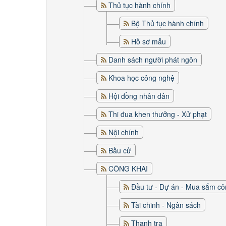
Thủ tục hành chính
Bộ Thủ tục hành chính
Hồ sơ mẫu
Danh sách người phát ngôn
Khoa học công nghệ
Hội đồng nhân dân
Thi đua khen thưởng - Xử phạt
Nội chính
Bầu cử
CÔNG KHAI
Đầu tư - Dự án - Mua sắm c
Tài chinh - Ngân sách
Thanh tra