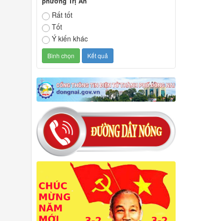
phường Trị An
Rất tốt
Tốt
Ý kiến khác