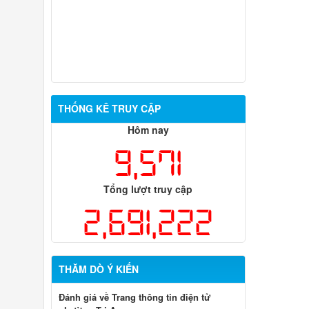
THỐNG KÊ TRUY CẬP
Hôm nay
9,571
Tổng lượt truy cập
2,691,222
THĂM DÒ Ý KIẾN
Đánh giá về Trang thông tin điện tử