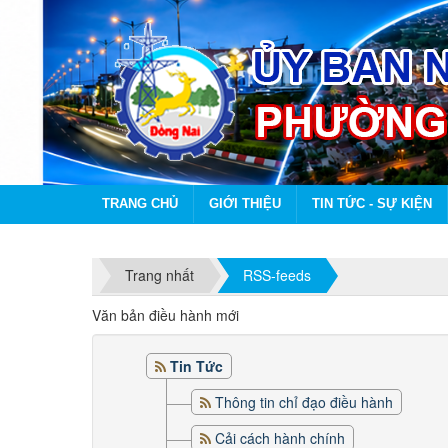
TRANG CHỦ
GIỚI THIỆU
TIN TỨC - SỰ KIỆN
Trang nhất
RSS-feeds
Văn bản điều hành mới
Tin Tức
Thông tin chỉ đạo điều hành
Cải cách hành chính