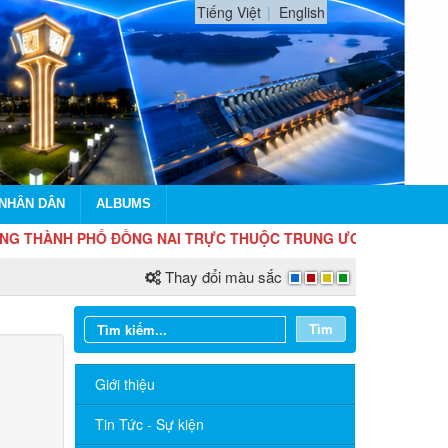
Tiếng Việt
English
 NHÂN DÂN
ALBUMS
ÀNH PHỐ ĐỒNG NAI TRỰC THUỘC TRUNG ƯƠNG
Thay đổi màu sắc
Tìm
Giới thiệu
Tin Tức - Sự kiện