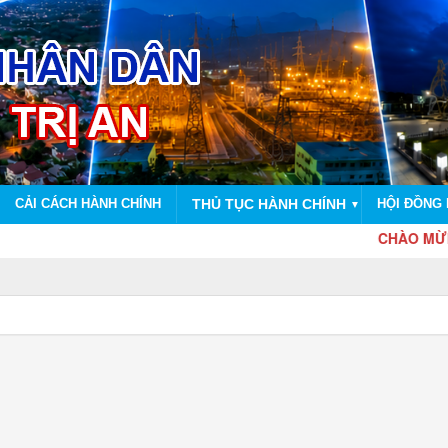
CẢI CÁCH HÀNH CHÍNH
THỦ TỤC HÀNH CHÍNH
HỘI ĐỒNG
▼
CHÀO MỪNG TH