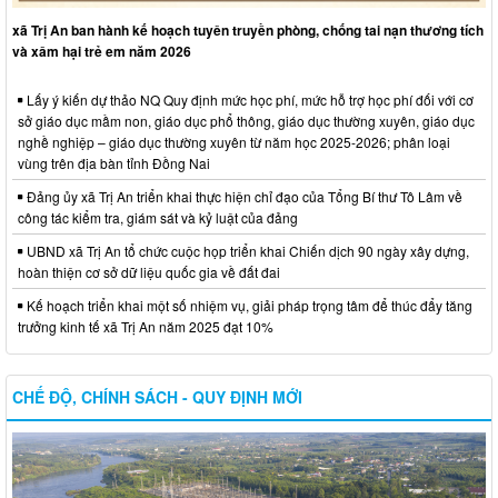
xã Trị An ban hành kế hoạch tuyên truyền phòng, chống tai nạn thương tích
và xâm hại trẻ em năm 2026
Lấy ý kiến dự thảo NQ Quy định mức học phí, mức hỗ trợ học phí đối với cơ
sở giáo dục mầm non, giáo dục phổ thông, giáo dục thường xuyên, giáo dục
nghề nghiệp – giáo dục thường xuyên từ năm học 2025-2026; phân loại
vùng trên địa bàn tỉnh Đồng Nai
Đảng ủy xã Trị An triển khai thực hiện chỉ đạo của Tổng Bí thư Tô Lâm về
công tác kiểm tra, giám sát và kỷ luật của đảng
UBND xã Trị An tổ chức cuộc họp triển khai Chiến dịch 90 ngày xây dựng,
hoàn thiện cơ sở dữ liệu quốc gia về đất đai
Kế hoạch triển khai một số nhiệm vụ, giải pháp trọng tâm để thúc đẩy tăng
trưởng kinh tế xã Trị An năm 2025 đạt 10%
CHẾ ĐỘ, CHÍNH SÁCH - QUY ĐỊNH MỚI