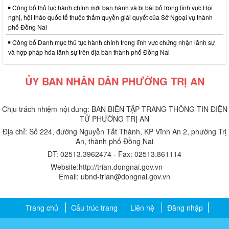
Công bố thủ tục hành chính mới ban hành và bị bãi bỏ trong lĩnh vực Hội
nghị, hội thảo quốc tế thuộc thẩm quyền giải quyết của Sở Ngoại vụ thành
phố Đồng Nai
Công bố Danh mục thủ tục hành chính trong lĩnh vực chứng nhận lãnh sự
và hợp pháp hóa lãnh sự trên địa bàn thành phố Đồng Nai
ỦY BAN NHÂN DÂN PHƯỜNG TRỊ AN
Chịu trách nhiệm nội dung: BAN BIÊN TẬP TRANG THÔNG TIN ĐIỆN
TỬ PHƯỜNG TRỊ AN
Địa chỉ: Số 224, đường Nguyễn Tất Thành, KP Vĩnh An 2, phường Trị
An, thành phố Đồng Nai
ĐT: 02513.3962474 - Fax: 02513.861114
Website:http://trian.dongnai.gov.vn
Email: ubnd-trian@dongnai.gov.vn​
Trang chủ
Cấu trúc trang
Liên hệ
Đăng nhập