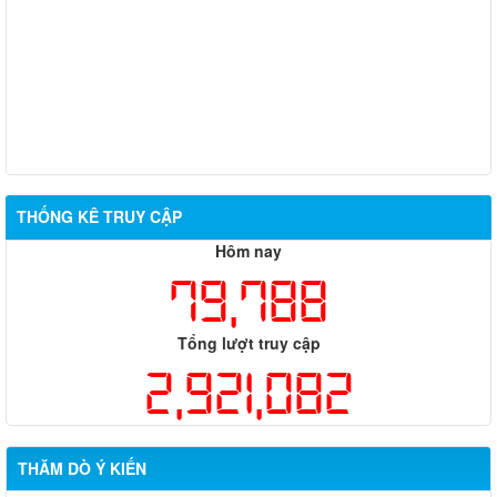
THỐNG KÊ TRUY CẬP
Hôm nay
79,788
Tổng lượt truy cập
2,921,082
THĂM DÒ Ý KIẾN