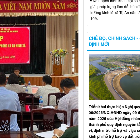
Kế hoạch triển khai một số 
giải pháp trọng tâm để thúc 
trưởng kinh tế xã Trị An năm 
10%
CHẾ ĐỘ, CHÍNH SÁCH -
ĐỊNH MỚI
Triển khai thực hiện Nghị qu
06/2026/NQ-HĐND ngày 09 t
năm 2026 của Hội đồng nhân
thành phố quy định nguyên t
vi, định mức hỗ trợ và việc 
kinh phí hỗ trợ bảo vệ đất trồ