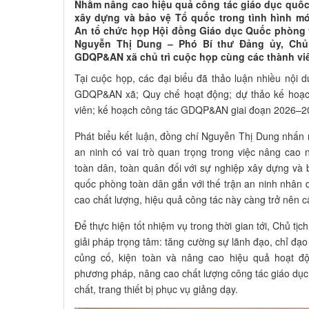
Nhằm nâng cao hiệu quả công tác giáo dục quốc
xây dựng và bảo vệ Tổ quốc trong tình hình mớ
An tổ chức họp Hội đồng Giáo dục Quốc phòng 
Nguyễn Thị Dung – Phó Bí thư Đảng ủy, Chủ
GDQP&AN xã chủ trì cuộc họp cùng các thành vi
Tại cuộc họp, các đại biểu đã thảo luận nhiều nội
GDQP&AN xã; Quy chế hoạt động; dự thảo kế hoạc
viên; kế hoạch công tác GDQP&AN giai đoạn 2026–2
Phát biểu kết luận, đồng chí Nguyễn Thị Dung nhấn
an ninh có vai trò quan trọng trong việc nâng cao
toàn dân, toàn quân đối với sự nghiệp xây dựng và
quốc phòng toàn dân gắn với thế trận an ninh nhân d
cao chất lượng, hiệu quả công tác này càng trở nên cấ
Để thực hiện tốt nhiệm vụ trong thời gian tới, Chủ t
giải pháp trọng tâm: tăng cường sự lãnh đạo, chỉ đạ
củng cố, kiện toàn và nâng cao hiệu quả hoạt 
phương pháp, nâng cao chất lượng công tác giáo dục
chất, trang thiết bị phục vụ giảng dạy.