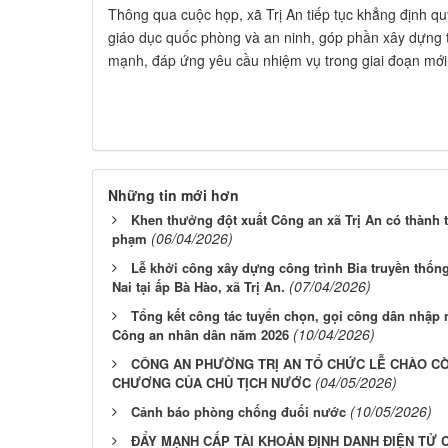
Thông qua cuộc họp, xã Trị An tiếp tục khẳng định q
giáo dục quốc phòng và an ninh, góp phần xây dựng 
mạnh, đáp ứng yêu cầu nhiệm vụ trong giai đoạn mới
Những tin mới hơn
Khen thưởng đột xuất Công an xã Trị An có thành t
(06/04/2026)
phạm
Lễ khởi công xây dựng công trình Bia truyền thốn
(07/04/2026)
Nai tại ấp Bà Hào, xã Trị An.
Tổng kết công tác tuyển chọn, gọi công dân nhập 
(10/04/2026)
Công an nhân dân năm 2026
CÔNG AN PHƯỜNG TRỊ AN TỔ CHỨC LỄ CHÀO CỜ
(04/05/2026)
CHƯƠNG CỦA CHỦ TỊCH NƯỚC
(10/05/2026)
Cảnh báo phòng chống đuối nước
ĐẨY MẠNH CẤP TÀI KHOẢN ĐỊNH DANH ĐIỆN TỬ