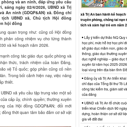
 phòng và an ninh, đáp ứng yêu cầu
i, sáng ngày 02/4/2026, UBND xã Trị
và An ninh (GDQP&AN) xã. Đồng chí
xã Trị An ban hành kế hoạch
 tịch UBND xã, Chủ tịch Hội đồng
truyền phòng, chống tai nạn
ên hội đồng
tích và xâm hại trẻ em năm 
 dung quan trọng như: củng cố Hội đồng
Lấy ý kiến dự thảo NQ Quy 
h phân công nhiệm vụ cho từng thành
học phí, mức hỗ trợ học phí đố
030 và kế hoạch năm 2026.
sở giáo dục mầm non, giáo d
thông, giáo dục thường xuyên
 mạnh công tác giáo dục quốc phòng và
dục nghề nghiệp – giáo dục 
 nhận thức, trách nhiệm của toàn Đảng,
xuyên từ năm học 2025-2026
 bảo vệ Tổ quốc; góp phần củng cố nền
loại vùng trên địa bàn tỉnh Đ
ân. Trong bối cảnh hiện nay, việc nâng
Đảng ủy xã Trị An triển khai
p thiết.
chỉ đạo của Tổng Bí thư Tô L
công tác kiểm tra, giám sát và
ịch UBND xã yêu cầu tập trung vào một số
của đảng
o của cấp ủy, chính quyền; thường xuyên
UBND xã Trị An tổ chức cuộ
động của Hội đồng GDQP&AN; đổi mới
triển khai Chiến dịch 90 ngày
; đồng thời quan tâm bảo đảm cơ sở vật
dựng, hoàn thiện cơ sở dữ li
gia về đất đai