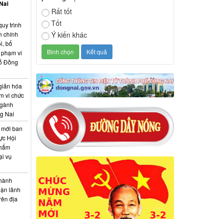
Nai
Rất tốt
Tốt
quy trình
h chính
Ý kiến khác
i, bổ
c phạm vi
hố Đồng
giản hóa
m vi chức
ngành
g Nai
 mới ban
vực Hội
thẩm
ại vụ
 hành
hận lãnh
rên địa