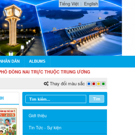
Tiếng Việt
English
 NHÂN DÂN
ALBUMS
NG NAI TRỰC THUỘC TRUNG ƯƠNG
Thay đổi màu sắc
NH
Tìm
Giới thiệu
Tin Tức - Sự kiện