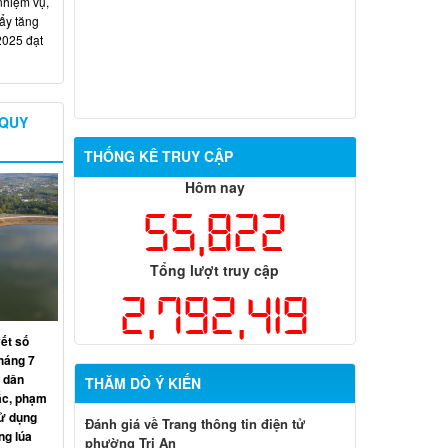
nhiệm vụ,
đẩy tăng
2025 đạt
 QUY
THỐNG KÊ TRUY CẬP
Hôm nay
55,822
Tổng lượt truy cập
2,792,419
yết số
háng 7
 dân
THĂM DÒ Ý KIẾN
ắc, phạm
sử dụng
Đánh giá về Trang thông tin điện tử
ng lúa
phường Trị An