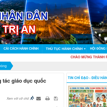
CẢI CÁCH HÀNH CHÍNH
THỦ TỤC HÀNH CHÍNH
HỘI ĐỒNG
▼
CHÀO MỪNG THÀNH PHỐ ĐỒ
phòng
TIN CHỈ ĐẠO - ĐIỀU HÀ
g tác giáo dục quốc
Xem với cỡ chữ