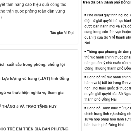
trên địa bàn thành phố Đồng 
uyết tâm nâng cao hiệu quả công tác
thế trận quốc phòng toàn dân vững
Phê duyệt quy trình nội bộ, 
./.
điện tử giải quyết thủ tục hàn
được ban hành mới và sửa đổ
sung trong các lĩnh vực thuộ
Tác giả:
Vi Đạt
quản lý của Sở Y tế thành p
Nai
Thông qua phương án đơn 
thủ tục hành chính thuộc phạ
năng quản lý nhà nước của 
ích xuất sắc trong phòng, chống tội
Công Thương thành phố Đồn
Công bố thủ tục hành chính
g Lực lượng vũ trang (LLVT) tỉnh Đồng
hành và bị bãi bỏ trong lĩnh 
nghị, hội thảo quốc tế thuộc 
ngũ và thực hiện nghĩa vụ tham gia
quyền giải quyết của Sở Ngo
thành phố Đồng Nai
 THÁNG 5 VÀ TRAO TẶNG HUY
Công bố Danh mục thủ tục
chính trong lĩnh vực chứng n
sự và hợp pháp hóa lãnh sự t
bàn thành phố Đồng Nai
 CHO TRẺ EM TRÊN ĐỊA BÀN PHƯỜNG