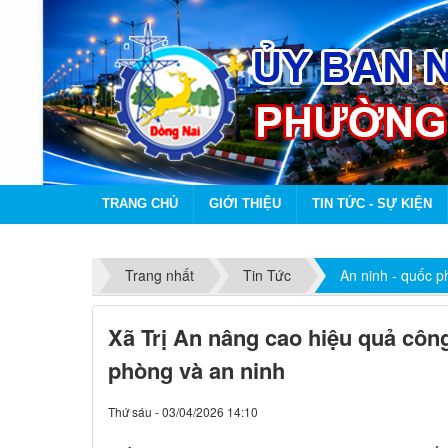
TRANG CHỦ
GIỚI THIỆU
TIN TỨC - SỰ KIỆN
Trang nhất
Tin Tức
An ninh - quốc 
Xã Trị An nâng cao hiệu quả côn
phòng và an ninh
Thứ sáu - 03/04/2026 14:10