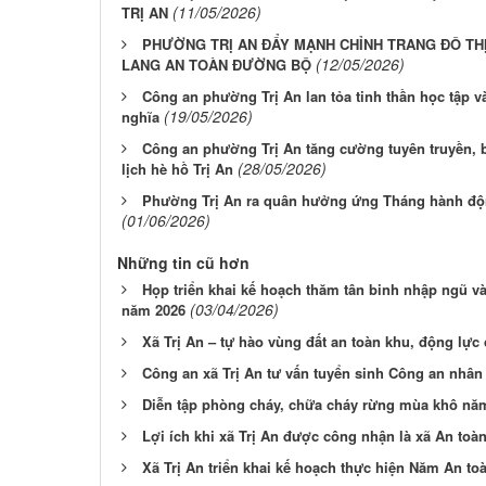
(11/05/2026)
TRỊ AN
PHƯỜNG TRỊ AN ĐẨY MẠNH CHỈNH TRANG ĐÔ TH
(12/05/2026)
LANG AN TOÀN ĐƯỜNG BỘ
Công an phường Trị An lan tỏa tinh thần học tập 
(19/05/2026)
nghĩa
Công an phường Trị An tăng cường tuyên truyền,
(28/05/2026)
lịch hè hồ Trị An
Phường Trị An ra quân hưởng ứng Tháng hành độ
(01/06/2026)
Những tin cũ hơn
Họp triển khai kế hoạch thăm tân binh nhập ngũ và
(03/04/2026)
năm 2026
Xã Trị An – tự hào vùng đất an toàn khu, động lực 
Công an xã Trị An tư vấn tuyển sinh Công an nhâ
Diễn tập phòng cháy, chữa cháy rừng mùa khô nă
Lợi ích khi xã Trị An được công nhận là xã An to
Xã Trị An triển khai kế hoạch thực hiện Năm An to