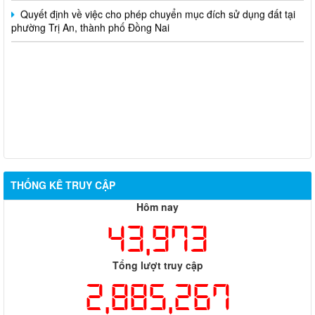
Quyết định về việc cho phép chuyển mục đích sử dụng đất tại
phường Trị An, thành phố Đồng Nai
THỐNG KÊ TRUY CẬP
Hôm nay
43,973
Tổng lượt truy cập
2,885,267