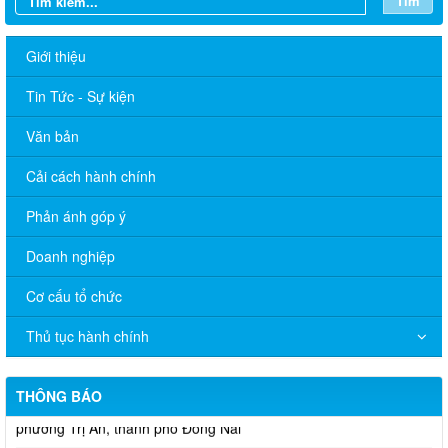
Tìm
Giới thiệu
Tin Tức - Sự kiện
Văn bản
Cải cách hành chính
Phản ánh góp ý
Doanh nghiệp
Về việc cấp phát tờ gấp tuyên truyền quy định pháp luật về hộ
Cơ cấu tổ chức
tịch
Thủ tục hành chính
Quyết định về việc cho phép chuyển mục đích sử dụng đất tại
phường Trị An, thành phố Đồng Nai
THÔNG BÁO
Quyết định về việc cho phép chuyển mục đích sử dụng đất tại
phường Trị An, thành phố Đồng Nai