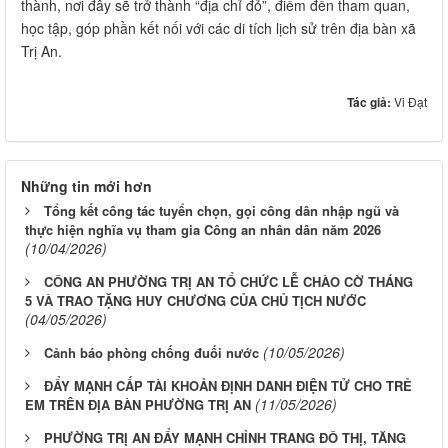
thành, nơi đây sẽ trở thành “địa chỉ đỏ”, điểm đến tham quan,
học tập, góp phần kết nối với các di tích lịch sử trên địa bàn xã
Trị An.
Tác giả:
Vi Đạt
Những tin mới hơn
Tổng kết công tác tuyển chọn, gọi công dân nhập ngũ và
thực hiện nghĩa vụ tham gia Công an nhân dân năm 2026
(10/04/2026)
CÔNG AN PHƯỜNG TRỊ AN TỔ CHỨC LỄ CHÀO CỜ THÁNG
5 VÀ TRAO TẶNG HUY CHƯƠNG CỦA CHỦ TỊCH NƯỚC
(04/05/2026)
(10/05/2026)
Cảnh báo phòng chống đuối nước
ĐẨY MẠNH CẤP TÀI KHOẢN ĐỊNH DANH ĐIỆN TỬ CHO TRẺ
(11/05/2026)
EM TRÊN ĐỊA BÀN PHƯỜNG TRỊ AN
PHƯỜNG TRỊ AN ĐẨY MẠNH CHỈNH TRANG ĐÔ THỊ, TĂNG