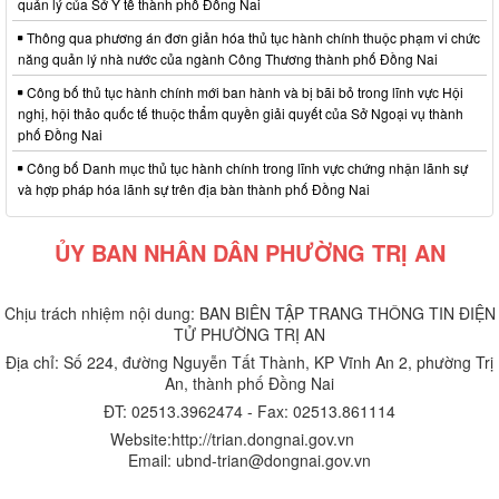
quản lý của Sở Y tế thành phố Đồng Nai
Thông qua phương án đơn giản hóa thủ tục hành chính thuộc phạm vi chức
năng quản lý nhà nước của ngành Công Thương thành phố Đồng Nai
Công bố thủ tục hành chính mới ban hành và bị bãi bỏ trong lĩnh vực Hội
nghị, hội thảo quốc tế thuộc thẩm quyền giải quyết của Sở Ngoại vụ thành
phố Đồng Nai
Công bố Danh mục thủ tục hành chính trong lĩnh vực chứng nhận lãnh sự
và hợp pháp hóa lãnh sự trên địa bàn thành phố Đồng Nai
ỦY BAN NHÂN DÂN PHƯỜNG TRỊ AN
Chịu trách nhiệm nội dung: BAN BIÊN TẬP TRANG THÔNG TIN ĐIỆN
TỬ PHƯỜNG TRỊ AN
Địa chỉ: Số 224, đường Nguyễn Tất Thành, KP Vĩnh An 2, phường Trị
An, thành phố Đồng Nai
ĐT: 02513.3962474 - Fax: 02513.861114
Website:http://trian.dongnai.gov.vn
Email: ubnd-trian@dongnai.gov.vn​