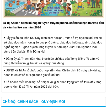
xã Trị An ban hành kế hoạch tuyên truyền phòng, chống tai nạn thương tích
và xâm hại trẻ em năm 2026
Lấy ý kiến dự thảo NQ Quy định mức học phí, mức hỗ trợ học phí đối với cơ
sở giáo dục mầm non, giáo dục phổ thông, giáo dục thường xuyên, giáo dục
nghề nghiệp – giáo dục thường xuyên từ năm học 2025-2026; phân loại
vùng trên địa bàn tỉnh Đồng Nai
Đảng ủy xã Trị An triển khai thực hiện chỉ đạo của Tổng Bí thư Tô Lâm về
công tác kiểm tra, giám sát và kỷ luật của đảng
UBND xã Trị An tổ chức cuộc họp triển khai Chiến dịch 90 ngày xây dựng,
hoàn thiện cơ sở dữ liệu quốc gia về đất đai
Kế hoạch triển khai một số nhiệm vụ, giải pháp trọng tâm để thúc đẩy tăng
trưởng kinh tế xã Trị An năm 2025 đạt 10%
CHẾ ĐỘ, CHÍNH SÁCH - QUY ĐỊNH MỚI