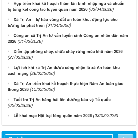
Họp triển khai kế hoạch thăm tân binh nhập ngũ và chuẩn
(03/04/2026)
bị tổng kết công tác tuyển quân năm 2026
Xã Trị An – tự hào vùng đất an toàn khu, động lực cho
(01/04/2026)
tương lai phát triển
Công an xã Trị An tư vấn tuyển sinh Công an nhân dân năm
(31/03/2026)
2026
Diễn tập phòng cháy, chữa cháy rừng mùa khô năm 2026
(27/03/2026)
Lợi ích khi xã Trị An được công nhận là xã An toàn khu
(26/03/2026)
cách mạng
Xã Trị An triển khai kế hoạch thực hiện Năm An toàn giao
(15/03/2026)
thông 2026
Tuổi trẻ Trị An hăng hái lên đường bảo vệ Tổ quốc
(05/03/2026)
(03/03/2026)
Lễ khai mạc Hội trại tòng quân năm 2026