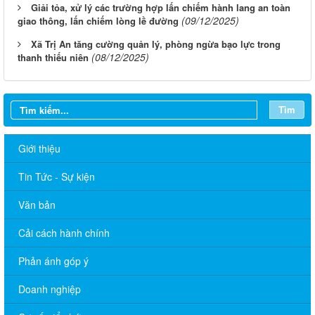
Giải tỏa, xử lý các trường hợp lấn chiếm hành lang an toàn
(09/12/2025)
giao thông, lấn chiếm lòng lề đường
Xã Trị An tăng cường quản lý, phòng ngừa bạo lực trong
(08/12/2025)
thanh thiếu niên
Tìm
Giới thiệu
Tin Tức - Sự kiện
Văn bản
Cải cách hành chính
Phản ánh góp ý
Doanh nghiệp
Quyết định về việc chấp thuận cho chuyển mục đích sử dụng