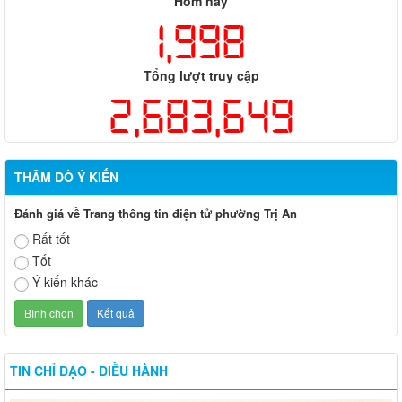
Hôm nay
1,998
Tổng lượt truy cập
2,683,649
THĂM DÒ Ý KIẾN
Đánh giá về Trang thông tin điện tử phường Trị An
Rất tốt
Tốt
Ý kiến khác
TIN CHỈ ĐẠO - ĐIỀU HÀNH