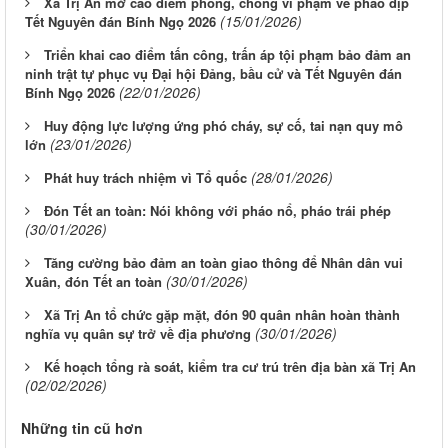
Xã Trị An mở cao điểm phòng, chống vi phạm về pháo dịp
(15/01/2026)
Tết Nguyên đán Bính Ngọ 2026
Triển khai cao điểm tấn công, trấn áp tội phạm bảo đảm an
ninh trật tự phục vụ Đại hội Đảng, bầu cử và Tết Nguyên đán
(22/01/2026)
Bính Ngọ 2026
Huy động lực lượng ứng phó cháy, sự cố, tai nạn quy mô
(23/01/2026)
lớn
(28/01/2026)
Phát huy trách nhiệm vì Tổ quốc
Đón Tết an toàn: Nói không với pháo nổ, pháo trái phép
(30/01/2026)
Tăng cường bảo đảm an toàn giao thông để Nhân dân vui
(30/01/2026)
Xuân, đón Tết an toàn
Xã Trị An tổ chức gặp mặt, đón 90 quân nhân hoàn thành
(30/01/2026)
nghĩa vụ quân sự trở về địa phương
Kế hoạch tổng rà soát, kiểm tra cư trú trên địa bàn xã Trị An
(02/02/2026)
Những tin cũ hơn