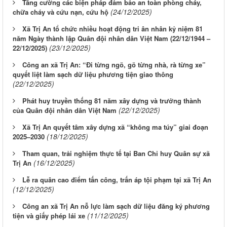
Tăng cường các biện pháp đảm bảo an toàn phòng cháy,
(24/12/2025)
chữa cháy và cứu nạn, cứu hộ
Xã Trị An tổ chức nhiều hoạt động tri ân nhân kỷ niệm 81
năm Ngày thành lập Quân đội nhân dân Việt Nam (22/12/1944 –
(23/12/2025)
22/12/2025)
Công an xã Trị An: “Đi từng ngõ, gõ từng nhà, rà từng xe”
quyết liệt làm sạch dữ liệu phương tiện giao thông
(22/12/2025)
Phát huy truyền thống 81 năm xây dựng và trưởng thành
(22/12/2025)
của Quân đội nhân dân Việt Nam
Xã Trị An quyết tâm xây dựng xã “không ma túy” giai đoạn
(18/12/2025)
2025–2030
Tham quan, trải nghiệm thực tế tại Ban Chỉ huy Quân sự xã
(16/12/2025)
Trị An
Lễ ra quân cao điểm tấn công, trấn áp tội phạm tại xã Trị An
(12/12/2025)
Công an xã Trị An nỗ lực làm sạch dữ liệu đăng ký phương
(11/12/2025)
tiện và giấy phép lái xe