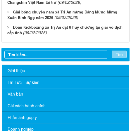
(09/02/2026)
Changshin Việt Nam tài trợ
Giải bóng chuyền nam xã Trị An mừng Đảng Mừng Mừng
(09/02/2026)
Xuân Bính Ngọ năm 2026
Đoàn Kickboxing xã Trị An đạt 8 huy chương tại giải vô địch
(09/02/2026)
cấp tỉnh
Tìm
Giới thiệu
Tin Tức - Sự kiện
Văn bản
Cải cách hành chính
Phản ánh góp ý
Doanh nghiệp
Về việc cấp phát tờ gấp tuyên truyền quy định pháp luật về hộ