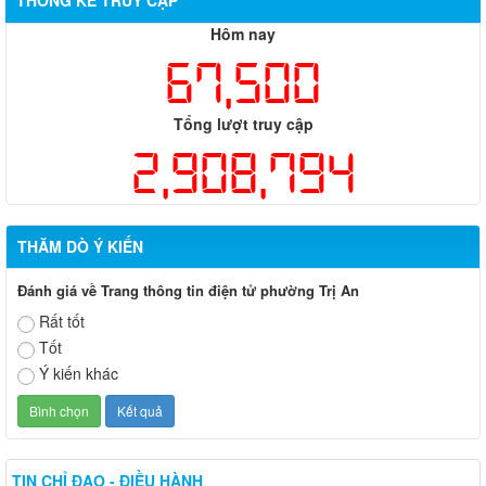
THỐNG KÊ TRUY CẬP
Hôm nay
67,500
Tổng lượt truy cập
2,908,794
THĂM DÒ Ý KIẾN
Đánh giá về Trang thông tin điện tử phường Trị An
Rất tốt
Tốt
Ý kiến khác
TIN CHỈ ĐẠO - ĐIỀU HÀNH