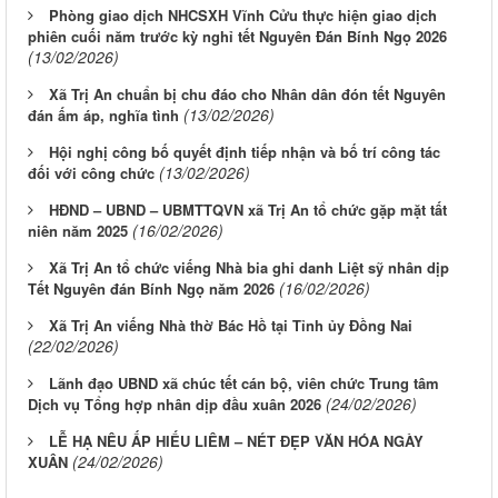
Phòng giao dịch NHCSXH Vĩnh Cửu thực hiện giao dịch
phiên cuối năm trước kỳ nghỉ tết Nguyên Đán Bính Ngọ 2026
(13/02/2026)
Xã Trị An chuẩn bị chu đáo cho Nhân dân đón tết Nguyên
(13/02/2026)
đán ấm áp, nghĩa tình
Hội nghị công bố quyết định tiếp nhận và bố trí công tác
(13/02/2026)
đối với công chức
HĐND – UBND – UBMTTQVN xã Trị An tổ chức gặp mặt tất
(16/02/2026)
niên năm 2025
Xã Trị An tổ chức viếng Nhà bia ghi danh Liệt sỹ nhân dịp
(16/02/2026)
Tết Nguyên đán Bính Ngọ năm 2026
Xã Trị An viếng Nhà thờ Bác Hồ tại Tỉnh ủy Đồng Nai
(22/02/2026)
Lãnh đạo UBND xã chúc tết cán bộ, viên chức Trung tâm
(24/02/2026)
Dịch vụ Tổng hợp nhân dịp đầu xuân 2026
LỄ HẠ NÊU ẤP HIẾU LIÊM – NÉT ĐẸP VĂN HÓA NGÀY
(24/02/2026)
XUÂN