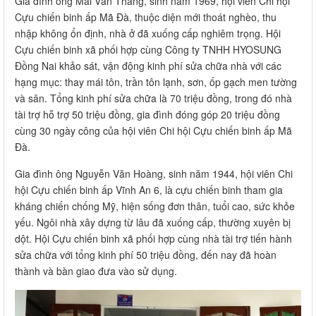
Gia đình ông Mai Văn Thắng, sinh năm 1969, hội viên Chi hội
Cựu chiến binh ấp Mã Đà, thuộc diện mới thoát nghèo, thu
nhập không ổn định, nhà ở đã xuống cấp nghiêm trọng. Hội
Cựu chiến binh xã phối hợp cùng Công ty TNHH HYOSUNG
Đồng Nai khảo sát, vận động kinh phí sửa chữa nhà với các
hạng mục: thay mái tôn, trần tôn lạnh, sơn, ốp gạch men tường
và sân. Tổng kinh phí sửa chữa là 70 triệu đồng, trong đó nhà
tài trợ hỗ trợ 50 triệu đồng, gia đình đóng góp 20 triệu đồng
cùng 30 ngày công của hội viên Chi hội Cựu chiến binh ấp Mã
Đà.
Gia đình ông Nguyễn Văn Hoàng, sinh năm 1944, hội viên Chi
hội Cựu chiến binh ấp Vĩnh An 6, là cựu chiến binh tham gia
kháng chiến chống Mỹ, hiện sống đơn thân, tuổi cao, sức khỏe
yếu. Ngôi nhà xây dựng từ lâu đã xuống cấp, thường xuyên bị
dột. Hội Cựu chiến binh xã phối hợp cùng nhà tài trợ tiến hành
sửa chữa với tổng kinh phí 50 triệu đồng, đến nay đã hoàn
thành và bàn giao đưa vào sử dụng.