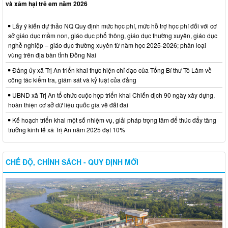
và xâm hại trẻ em năm 2026
Lấy ý kiến dự thảo NQ Quy định mức học phí, mức hỗ trợ học phí đối với cơ
sở giáo dục mầm non, giáo dục phổ thông, giáo dục thường xuyên, giáo dục
nghề nghiệp – giáo dục thường xuyên từ năm học 2025-2026; phân loại
vùng trên địa bàn tỉnh Đồng Nai
Đảng ủy xã Trị An triển khai thực hiện chỉ đạo của Tổng Bí thư Tô Lâm về
công tác kiểm tra, giám sát và kỷ luật của đảng
UBND xã Trị An tổ chức cuộc họp triển khai Chiến dịch 90 ngày xây dựng,
hoàn thiện cơ sở dữ liệu quốc gia về đất đai
Kế hoạch triển khai một số nhiệm vụ, giải pháp trọng tâm để thúc đẩy tăng
trưởng kinh tế xã Trị An năm 2025 đạt 10%
CHẾ ĐỘ, CHÍNH SÁCH - QUY ĐỊNH MỚI