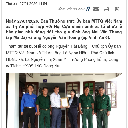
Thứ ba - 27/01/2026 14:54
Xem với cỡ chữ
Ngày 27/01/2026, Ban Thường trực Ủy ban MTTQ Việt Nam
xã Trị An phối hợp với Hội Cựu chiến binh xã tổ chức lễ
bàn giao nhà đồng đội cho gia đình ông Mai Văn Thắng
(ấp Mã Đà) và ông Nguyễn Văn Hoàng (ấp Vĩnh An 6).
Tham dự tại buổi lễ có ông Nguyễn Hải Bằng – Chủ tịch Ủy ban
MTTQ Việt Nam xã Trị An, ông Lê Ngọc Hiếu - Phó Chủ tịch
HĐND xã, bà Nguyễn Thị Xuân Ý - Trưởng Phòng hỗ trợ Công
ty TNHH HYOSUNG Đồng Nai.