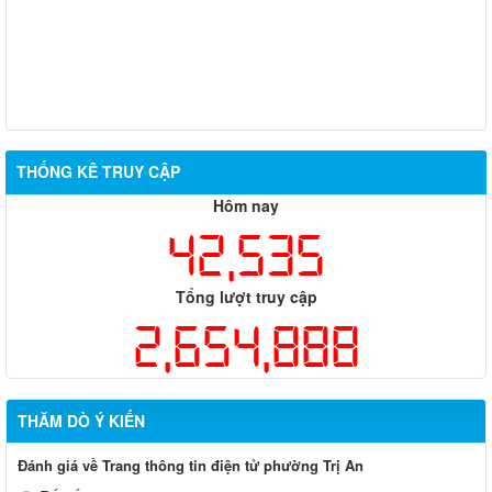
THỐNG KÊ TRUY CẬP
Hôm nay
42,535
Tổng lượt truy cập
2,654,888
THĂM DÒ Ý KIẾN
Đánh giá về Trang thông tin điện tử phường Trị An