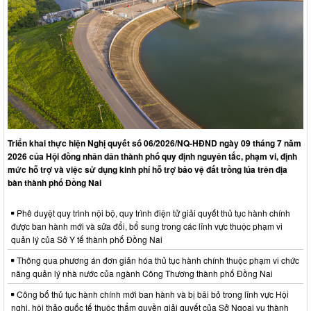
Triển khai thực hiện Nghị quyết số 06/2026/NQ-HĐND ngày 09 tháng 7 năm
2026 của Hội đồng nhân dân thành phố quy định nguyên tắc, phạm vi, định
mức hỗ trợ và việc sử dụng kinh phí hỗ trợ bảo vệ đất trồng lúa trên địa
bàn thành phố Đồng Nai
Phê duyệt quy trình nội bộ, quy trình điện tử giải quyết thủ tục hành chính
được ban hành mới và sửa đổi, bổ sung trong các lĩnh vực thuộc phạm vi
quản lý của Sở Y tế thành phố Đồng Nai
Thông qua phương án đơn giản hóa thủ tục hành chính thuộc phạm vi chức
năng quản lý nhà nước của ngành Công Thương thành phố Đồng Nai
Công bố thủ tục hành chính mới ban hành và bị bãi bỏ trong lĩnh vực Hội
nghị, hội thảo quốc tế thuộc thẩm quyền giải quyết của Sở Ngoại vụ thành