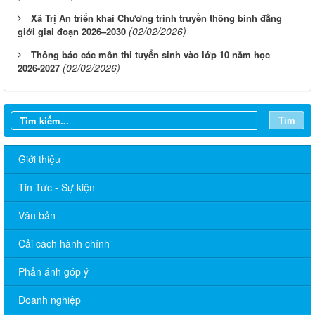
Xã Trị An triển khai Chương trình truyền thông bình đẳng
(02/02/2026)
giới giai đoạn 2026–2030
Thông báo các môn thi tuyển sinh vào lớp 10 năm học
(02/02/2026)
2026-2027
Tìm
Giới thiệu
Tin Tức - Sự kiện
Văn bản
Cải cách hành chính
Phản ánh góp ý
Doanh nghiệp
Về việc cấp phát tờ gấp tuyên truyền quy định pháp luật về hộ