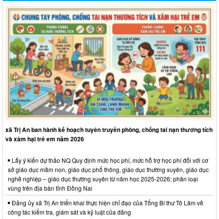
xã Trị An ban hành kế hoạch tuyên truyền phòng, chống tai nạn thương tích
và xâm hại trẻ em năm 2026
Lấy ý kiến dự thảo NQ Quy định mức học phí, mức hỗ trợ học phí đối với cơ
sở giáo dục mầm non, giáo dục phổ thông, giáo dục thường xuyên, giáo dục
nghề nghiệp – giáo dục thường xuyên từ năm học 2025-2026; phân loại
vùng trên địa bàn tỉnh Đồng Nai
Đảng ủy xã Trị An triển khai thực hiện chỉ đạo của Tổng Bí thư Tô Lâm về
công tác kiểm tra, giám sát và kỷ luật của đảng