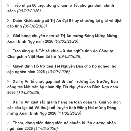
Tiếp nhận 60 triệu đồng chăm lo Tết cho gia đình chính
(09/02/2026)
sách
Đoàn Kickboxing xã Trị An đạt 8 huy chương tại giải vô địch
(09/02/2026)
cấp tỉnh
Giải bóng chuyền nam xã Trị An mừng Đảng Mừng Mừng
(09/02/2026)
Xuân Bính Ngọ năm 2026
Trao tặng quà Tết sẻ chia – Xuân nghĩa tình do Công ty
(09/02/2026)
Changshin Việt Nam tài trợ
Quyết định Hỗ trợ tiền Tết Nguyễn Đán cho hộ nghèo, hộ
(10/02/2026)
cận nghèo năm 2026
Xã Trị An tổ chức gặp mặt Bí thư, Trưởng ấp, Trưởng Ban
công tác Mặt trận ấp nhân dịp Tết Nguyên đán Bính Ngọ năm
(10/02/2026)
2026
Xã Trị An xuất sắc giành hạng ba toàn đoàn tại Giải vô địch
các câu lạc bộ Võ thuật cổ truyền tỉnh Đồng Nai mừng Đảng
(11/02/2026)
mừng Xuân Bính Ngọ 2026
Thăm, động viên đảng viên trẻ chuẩn bị lên đường nhập
(11/02/2026)
ngũ năm 2026