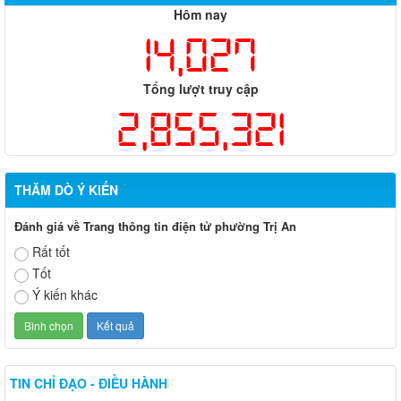
Hôm nay
14,027
Tổng lượt truy cập
2,855,321
THĂM DÒ Ý KIẾN
Đánh giá về Trang thông tin điện tử phường Trị An
Rất tốt
Tốt
Ý kiến khác
TIN CHỈ ĐẠO - ĐIỀU HÀNH