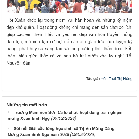
Hội Xuân khép lại trong niềm vui hân hoan và những kỷ niệm
đẹp khó quên. Hoạt động không chỉ mang đến sân chơi bổ ích,
giúp các em thêm hiểu và yêu nét đẹp văn hóa truyền thống
dân tộc, mà còn tạo cơ hội để các em giao lưu, rèn luyện kỹ
năng, phát huy sự sáng tạo và tăng cường tinh thần đoàn kết,
thân thiện giữa thầy cô và bạn bè khi bước vào kỳ nghỉ Tết
Nguyên đán.
Tác giả:
Yến Thái Thị Hồng
Những tin mới hơn
Trường Mầm non Sơn Ca tổ chức hoạt động trải nghiệm
(09/02/2026)
mừng Xuân Bính Ngọ
Sôi nổi Giải cầu lông học sinh xã Trị An Mừng Đảng –
(09/02/2026)
Mừng Xuân Bính Ngọ năm 2026