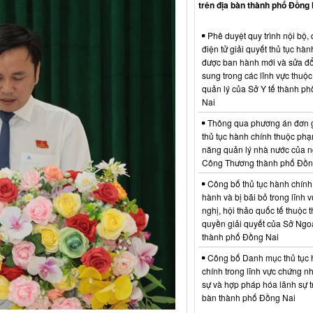
trên địa bàn thành phố Đồng 
Phê duyệt quy trình nội bộ, 
điện tử giải quyết thủ tục hàn
được ban hành mới và sửa đổ
sung trong các lĩnh vực thuộ
quản lý của Sở Y tế thành p
Nai
Thông qua phương án đơn 
thủ tục hành chính thuộc phạ
năng quản lý nhà nước của 
Công Thương thành phố Đồn
Công bố thủ tục hành chính
hành và bị bãi bỏ trong lĩnh 
nghị, hội thảo quốc tế thuộc 
quyền giải quyết của Sở Ngo
thành phố Đồng Nai
Công bố Danh mục thủ tục
chính trong lĩnh vực chứng n
sự và hợp pháp hóa lãnh sự t
bàn thành phố Đồng Nai