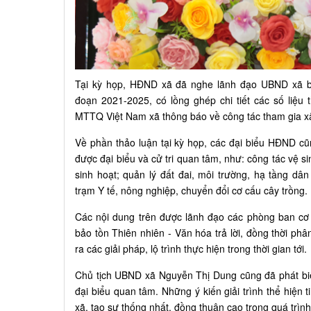
Tại kỳ họp, HĐND xã đã nghe lãnh đạo UBND xã bá
đoạn 2021-2025, có lồng ghép chi tiết các số liệu
MTTQ Việt Nam xã thông báo về công tác tham gia x
Về phần thảo luận tại kỳ họp, các đại biểu HĐND cũ
được đại biểu và cử tri quan tâm, như: công tác vệ si
sinh hoạt; quản lý đất đai, môi trường, hạ tầng dâ
trạm Y tế, nông nghiệp, chuyển đổi cơ cấu cây trồng.
Các nội dung trên được lãnh đạo các phòng ban cơ
bảo tồn Thiên nhiên - Văn hóa trả lời, đồng thời phâ
ra các giải pháp, lộ trình thực hiện trong thời gian tới.
Chủ tịch UBND xã Nguyễn Thị Dung cũng đã phát biểu
đại biểu quan tâm. Những ý kiến giải trình thể hiện 
xã, tạo sự thống nhất, đồng thuận cao trong quá trình