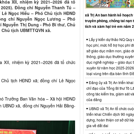
khóa XII, nhiệm kỳ 2021–2026 đã tổ
 2025). Đồng chí Nguyễn Thanh Tú –
í Lê Ngọc Hiếu – Phó Chủ tịch HĐND
xã Trị An ban hành kế hoạch
đồng chí Nguyễn Ngọc Lương – Phó
truyền phòng, chống tai nạn
í Nguyễn Thị Dung - Phó Bí thư, Chủ
tích và xâm hại trẻ em năm 
, Chủ tịch UBMTTQVN xã.
Lấy ý kiến dự thảo NQ Quy 
học phí, mức hỗ trợ học phí đố
sở giáo dục mầm non, giáo d
thông, giáo dục thường xuyên
a XII, nhiệm kỳ 2021–2026 đã tổ chức
dục nghề nghiệp – giáo dục 
xuyên từ năm học 2025-2026
loại vùng trên địa bàn tỉnh Đ
 Chủ tịch HĐND xã; đồng chí Lê Ngọc
Đảng ủy xã Trị An triển khai
chỉ đạo của Tổng Bí thư Tô L
công tác kiểm tra, giám sát và
hó Trưởng Ban Văn hóa – Xã hội HĐND
của đảng
ịch UBND xã, đồng chí Nguyễn Hải Bằng-
UBND xã Trị An tổ chức cuộ
triển khai Chiến dịch 90 ngày
dựng, hoàn thiện cơ sở dữ li
gia về đất đai