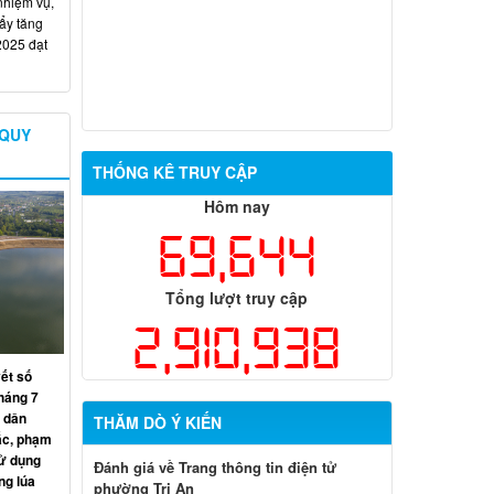
nhiệm vụ,
đẩy tăng
2025 đạt
 QUY
THỐNG KÊ TRUY CẬP
Hôm nay
69,644
Tổng lượt truy cập
2,910,938
yết số
háng 7
 dân
THĂM DÒ Ý KIẾN
ắc, phạm
sử dụng
Đánh giá về Trang thông tin điện tử
ng lúa
phường Trị An