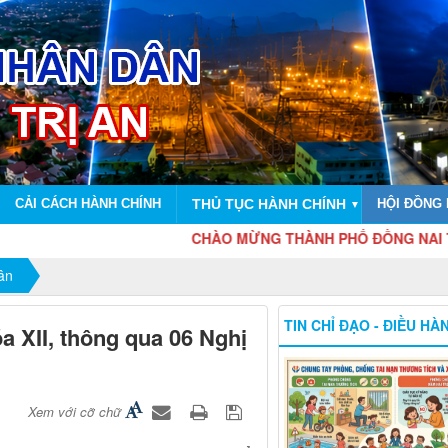
CẢI CÁCH HÀNH CHÍNH
THỦ TỤC HÀNH CHÍNH
HỘI ĐỒNG
▼
CHÀO MỪNG THÀNH PHỐ ĐỒNG NAI TRỰC THUỘC 
ân
TIN CHỈ ĐẠO - ĐIỀU HÀ
a XII, thông qua 06 Nghị
Xem với cỡ chữ