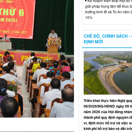
Kế hoạch triển khai một số 
giải pháp trọng tâm để thúc 
trưởng kinh tế xã Trị An năm 
10%
CHẾ ĐỘ, CHÍNH SÁCH -
ĐỊNH MỚI
Triển khai thực hiện Nghị qu
06/2026/NQ-HĐND ngày 09 t
năm 2026 của Hội đồng nhân
thành phố quy định nguyên t
vi, định mức hỗ trợ và việc 
kinh phí hỗ trợ bảo vệ đất trồ