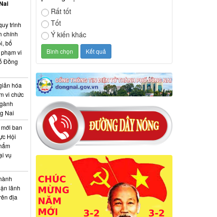
Nai
Rất tốt
Tốt
quy trình
h chính
Ý kiến khác
i, bổ
c phạm vi
hố Đồng
giản hóa
m vi chức
ngành
g Nai
 mới ban
vực Hội
thẩm
ại vụ
 hành
hận lãnh
rên địa