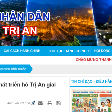
CẢI CÁCH HÀNH CHÍNH
THỦ TỤC HÀNH CHÍNH
HỘI ĐỒNG
▼
CHÀO MỪNG THÀNH PHỐ ĐỒ
 quyền nhà nước
TIN CHỈ ĐẠO - ĐIỀU HÀ
t triển hồ Trị An giai
Xem với cỡ chữ