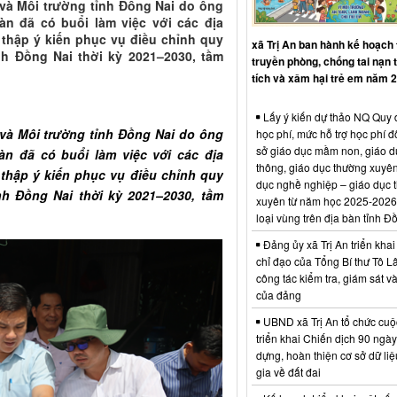
và Môi trường tỉnh Đồng Nai do ông
n đã có buổi làm việc với các địa
 thập ý kiến phục vụ điều chỉnh quy
xã Trị An ban hành kế hoạch
nh Đồng Nai thời kỳ 2021–2030, tầm
truyền phòng, chống tai nạn
tích và xâm hại trẻ em năm 
Lấy ý kiến dự thảo NQ Quy 
và Môi trường tỉnh Đồng Nai do ông
học phí, mức hỗ trợ học phí đố
sở giáo dục mầm non, giáo d
n đã có buổi làm việc với các địa
thông, giáo dục thường xuyên
 thập ý kiến phục vụ điều chỉnh quy
dục nghề nghiệp – giáo dục 
nh Đồng Nai thời kỳ 2021–2030, tầm
xuyên từ năm học 2025-2026
loại vùng trên địa bàn tỉnh Đ
Đảng ủy xã Trị An triển khai
chỉ đạo của Tổng Bí thư Tô L
công tác kiểm tra, giám sát và
của đảng
UBND xã Trị An tổ chức cuộ
triển khai Chiến dịch 90 ngày
dựng, hoàn thiện cơ sở dữ li
gia về đất đai