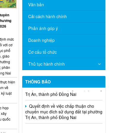
Văn bản
 tuyên
Cải cách hành chính
 thương
2026
Phản ánh góp ý
Quyết định về việc chấp thuận cho
chuyển mục đích sử dụng đất tại phường
định mức
Doanh nghiệp
Trị An, thành phố Đồng Nai
i với cơ
ục phổ
Cơ cấu tổ chức
Quyết định về việc chấp thuận cho
, giáo
chuyển mục đích sử dụng đất tại phường
thường
Thủ tục hành chính
Trị An, thành phố Đồng Nai
; phân
ồng Nai
Quyết định về việc chấp thuận cho
THÔNG BÁO
chuyển mục đích sử dụng đất tại phường
 thực hiện
Trị An, thành phố Đồng Nai
âm về
 kỷ luật
Quyết định về việc chấp thuận cho
chuyển mục đích sử dụng đất tại phường
c họp
Trị An, thành phố Đồng Nai
 xây
ệu quốc