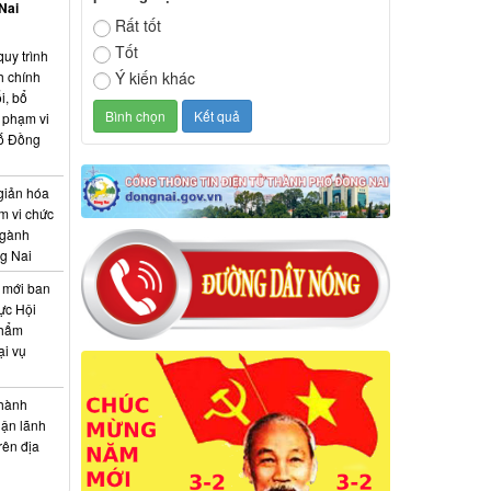
Nai
Rất tốt
Tốt
quy trình
h chính
Ý kiến khác
i, bổ
c phạm vi
hố Đồng
giản hóa
m vi chức
ngành
g Nai
 mới ban
vực Hội
thẩm
ại vụ
 hành
hận lãnh
rên địa