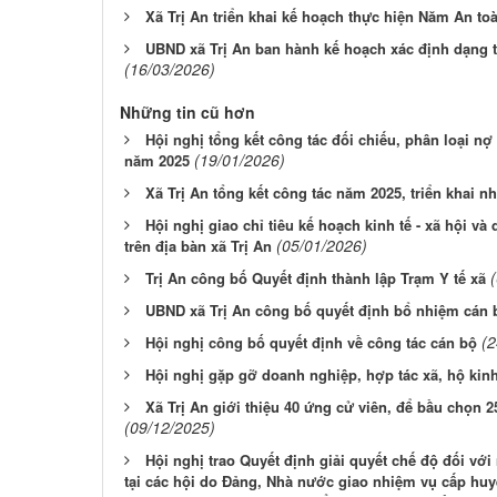
Xã Trị An triển khai kế hoạch thực hiện Năm An to
UBND xã Trị An ban hành kế hoạch xác định dạng t
(16/03/2026)
Những tin cũ hơn
Hội nghị tổng kết công tác đối chiếu, phân loại nợ
(19/01/2026)
năm 2025
Xã Trị An tổng kết công tác năm 2025, triển khai 
Hội nghị giao chỉ tiêu kế hoạch kinh tế - xã hội 
(05/01/2026)
trên địa bàn xã Trị An
Trị An công bố Quyết định thành lập Trạm Y tế xã
UBND xã Trị An công bố quyết định bổ nhiệm cán 
(2
Hội nghị công bố quyết định về công tác cán bộ
Hội nghị gặp gỡ doanh nghiệp, hợp tác xã, hộ kin
Xã Trị An giới thiệu 40 ứng cử viên, để bầu chọn 
(09/12/2025)
Hội nghị trao Quyết định giải quyết chế độ đối với
tại các hội do Đảng, Nhà nước giao nhiệm vụ cấp huyệ