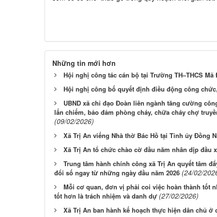
Những tin mới hơn
Hội nghị công tác cán bộ tại Trường TH–THCS Mã 
Hội nghị công bố quyết định điều động công chức
UBND xã chỉ đạo Đoàn liên ngành tăng cường công 
lấn chiếm, bảo đảm phòng cháy, chữa cháy chợ truyề
(09/02/2026)
Xã Trị An viếng Nhà thờ Bác Hồ tại Tỉnh ủy Đồng N
Xã Trị An tổ chức chào cờ đầu năm nhân dịp đầu 
Trung tâm hành chính công xã Trị An quyết tâm đ
(24/02/202
đổi số ngay từ những ngày đầu năm 2026
Mỗi cơ quan, đơn vị phải coi việc hoàn thành tốt
(27/02/2026)
tốt hơn là trách nhiệm và danh dự
Xã Trị An ban hành kế hoạch thực hiện dân chủ ở