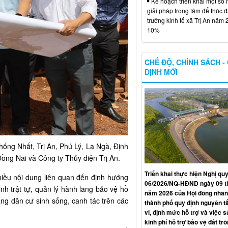
Kế hoạch triển khai một số 
giải pháp trọng tâm để thúc 
trưởng kinh tế xã Trị An năm 
10%
CHẾ ĐỘ, CHÍNH SÁCH -
ĐỊNH MỚI
hống Nhất, Trị An, Phú Lý, La Ngà, Định
ồng Nai và Công ty Thủy điện Trị An.
Triển khai thực hiện Nghị qu
nhiều nội dung liên quan đến định hướng
06/2026/NQ-HĐND ngày 09 t
nh trật tự, quản lý hành lang bảo vệ hồ
năm 2026 của Hội đồng nhân
ạng dân cư sinh sống, canh tác trên các
thành phố quy định nguyên t
vi, định mức hỗ trợ và việc 
kinh phí hỗ trợ bảo vệ đất trồ