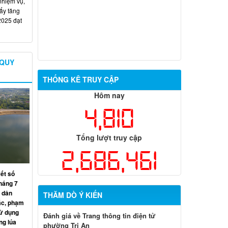
nhiệm vụ,
đẩy tăng
2025 đạt
 QUY
THỐNG KÊ TRUY CẬP
Hôm nay
4,810
Tổng lượt truy cập
2,686,461
yết số
háng 7
 dân
THĂM DÒ Ý KIẾN
ắc, phạm
sử dụng
Đánh giá về Trang thông tin điện tử
ng lúa
phường Trị An