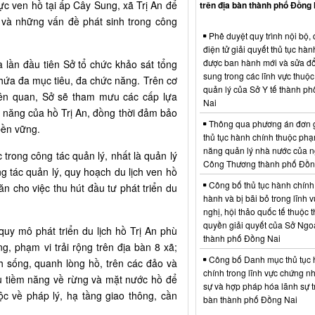
ực ven hồ tại ấp Cây Sung, xã Trị An để
trên địa bàn thành phố Đồng 
t và những vấn đề phát sinh trong công
Phê duyệt quy trình nội bộ, 
điện tử giải quyết thủ tục hàn
được ban hành mới và sửa đổ
 lần đầu tiên Sở tổ chức khảo sát tổng
sung trong các lĩnh vực thuộ
hứa đa mục tiêu, đa chức năng. Trên cơ
quản lý của Sở Y tế thành p
liên quan, Sở sẽ tham mưu các cấp lựa
Nai
 năng của hồ Trị An, đồng thời đảm bảo
Thông qua phương án đơn 
bền vững.
thủ tục hành chính thuộc phạ
năng quản lý nhà nước của 
trong công tác quản lý, nhất là quản lý
Công Thương thành phố Đồn
 tác quản lý, quy hoạch du lịch ven hồ
Công bố thủ tục hành chính
n cho việc thu hút đầu tư phát triển du
hành và bị bãi bỏ trong lĩnh 
nghị, hội thảo quốc tế thuộc 
quyền giải quyết của Sở Ngo
uy mô phát triển du lịch hồ Trị An phù
thành phố Đồng Nai
ng, phạm vi trải rộng trên địa bàn 8 xã;
Công bố Danh mục thủ tục
h sống, quanh lòng hồ, trên các đảo và
chính trong lĩnh vực chứng n
ều tiềm năng về rừng và mặt nước hồ để
sự và hợp pháp hóa lãnh sự t
ộc về pháp lý, hạ tầng giao thông, cần
bàn thành phố Đồng Nai