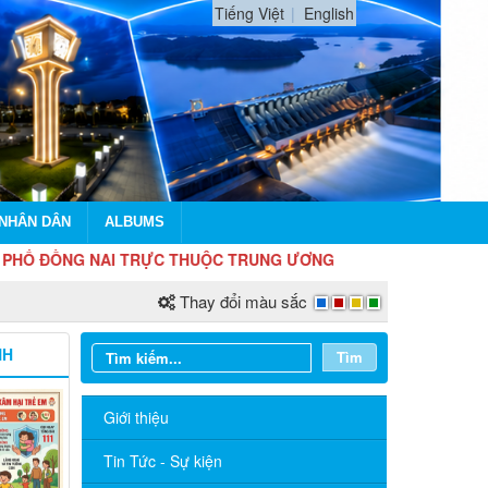
Tiếng Việt
English
 NHÂN DÂN
ALBUMS
NG NAI TRỰC THUỘC TRUNG ƯƠNG
Thay đổi màu sắc
NH
Tìm
Giới thiệu
Tin Tức - Sự kiện