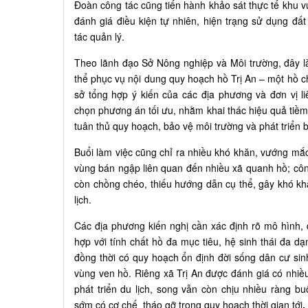
Đoàn công tác cũng tiến hành khảo sát thực tế khu v
đánh giá điều kiện tự nhiên, hiện trạng sử dụng đấ
tác quản lý.
Theo lãnh đạo Sở Nông nghiệp và Môi trường, đây là
thể phục vụ nội dung quy hoạch hồ Trị An – một hồ c
sở tổng hợp ý kiến của các địa phương và đơn vị 
chọn phương án tối ưu, nhằm khai thác hiệu quả tiềm
tuân thủ quy hoạch, bảo vệ môi trường và phát triển 
Buổi làm việc cũng chỉ ra nhiều khó khăn, vướng mắc 
vùng bán ngập liên quan đến nhiều xã quanh hồ; công
còn chồng chéo, thiếu hướng dẫn cụ thể, gây khó khă
lịch.
Các địa phương kiến nghị cần xác định rõ mô hình, q
hợp với tính chất hồ đa mục tiêu, hệ sinh thái đa dạ
đồng thời có quy hoạch ổn định đời sống dân cư sin
vùng ven hồ. Riêng xã Trị An được đánh giá có nhi
phát triển du lịch, song vẫn còn chịu nhiều ràng bu
sớm có cơ chế tháo gỡ trong quy hoạch thời gian tới
.