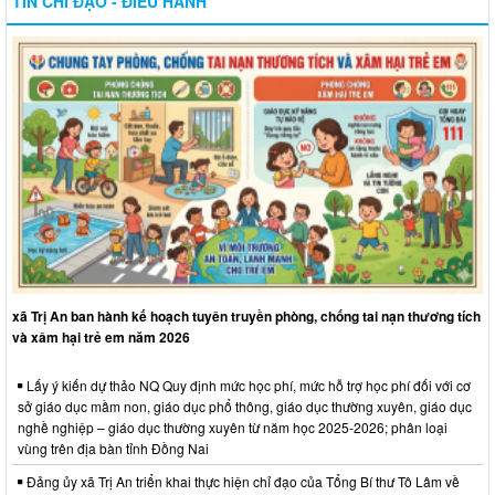
TIN CHỈ ĐẠO - ĐIỀU HÀNH
xã Trị An ban hành kế hoạch tuyên truyền phòng, chống tai nạn thương tích
và xâm hại trẻ em năm 2026
Lấy ý kiến dự thảo NQ Quy định mức học phí, mức hỗ trợ học phí đối với cơ
sở giáo dục mầm non, giáo dục phổ thông, giáo dục thường xuyên, giáo dục
nghề nghiệp – giáo dục thường xuyên từ năm học 2025-2026; phân loại
vùng trên địa bàn tỉnh Đồng Nai
Đảng ủy xã Trị An triển khai thực hiện chỉ đạo của Tổng Bí thư Tô Lâm về