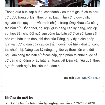
Thông qua buổi tập huấn, các thành viên tham gia tổ chức bầu
cử được trang bị kiến thức pháp luật, nắm vững quy định,
nguyên tắc, quy trình và trách nhiệm trong từng khâu của công
tác bầu cử. Đồng thời, hội nghị giúp nâng cao kỹ năng, nghiệp
vụ thực tiễn cho đội ngũ làm công tác bầu cử ở cơ sở; bám sát
các văn bản lãnh đạo, chỉ đạo của Đảng, quy định của pháp
luật và hướng dẫn của cấp có thẩm quyền để triển khai tốt công
tác chuẩn bị. Nâng cao kỹ năng, nghiệp vụ thực tiễn cho đội
ngũ làm công tác bầu cử ở các cấp, góp phần tổ chức cuộc bầu
cử dân chủ, đúng pháp luật, an toàn, tiết kiệm và hiệu quả, thực
sự trở thành ngày hội của toàn dân./.
Tác giả:
Bách Nguyễn Thiện
Những tin mới hơn
(07/03/2026)
Xã Trị An tổ chức diễn tập nghiệp vụ bầu cử