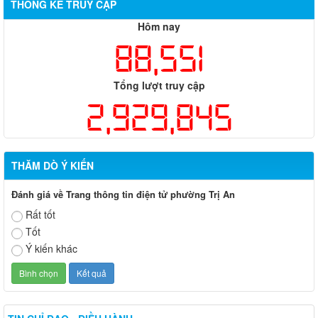
THỐNG KÊ TRUY CẬP
Hôm nay
88,551
Tổng lượt truy cập
2,929,845
THĂM DÒ Ý KIẾN
Đánh giá về Trang thông tin điện tử phường Trị An
Rất tốt
Tốt
Ý kiến khác