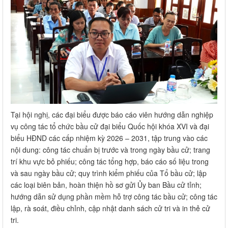
Tại hội nghị, các đại biểu được báo cáo viên hướng dẫn nghiệp
vụ công tác tổ chức bầu cử đại biểu Quốc hội khóa XVI và đại
biểu HĐND các cấp nhiệm kỳ 2026 – 2031, tập trung vào các
nội dung: công tác chuẩn bị trước và trong ngày bầu cử; trang
trí khu vực bỏ phiếu; công tác tổng hợp, báo cáo số liệu trong
và sau ngày bầu cử; quy trình kiểm phiếu của Tổ bầu cử; lập
các loại biên bản, hoàn thiện hồ sơ gửi Ủy ban Bầu cử tỉnh;
hướng dẫn sử dụng phần mềm hỗ trợ công tác bầu cử; công tác
lập, rà soát, điều chỉnh, cập nhật danh sách cử tri và in thẻ cử
tri.